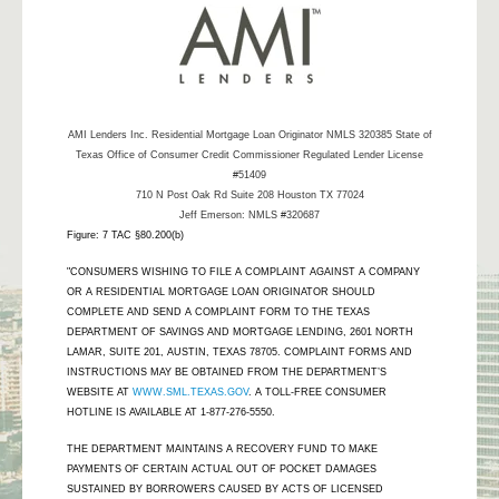
AMI Lenders Inc.
Residential Mortgage Loan Originator NMLS 320385 State of
Texas Office of Consumer Credit Commissioner Regulated Lender License
#51409
710 N Post Oak Rd Suite 208 Houston TX 77024
Jeff Emerson: NMLS #320687
Figure: 7 TAC §80.200(b)
"CONSUMERS WISHING TO FILE A COMPLAINT AGAINST A COMPANY
OR A RESIDENTIAL MORTGAGE LOAN ORIGINATOR SHOULD
COMPLETE AND SEND A COMPLAINT FORM TO THE TEXAS
DEPARTMENT OF SAVINGS AND MORTGAGE LENDING, 2601 NORTH
LAMAR, SUITE 201, AUSTIN, TEXAS 78705. COMPLAINT FORMS AND
INSTRUCTIONS MAY BE OBTAINED FROM THE DEPARTMENT’S
WEBSITE AT
WWW.SML.TEXAS.GOV
. A TOLL-FREE CONSUMER
HOTLINE IS AVAILABLE AT 1-877-276-5550.
THE DEPARTMENT MAINTAINS A RECOVERY FUND TO MAKE
PAYMENTS OF CERTAIN ACTUAL OUT OF POCKET DAMAGES
SUSTAINED BY BORROWERS CAUSED BY ACTS OF LICENSED