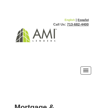
|
English
Español
Call Us:
713-682-4400
Mortgage &