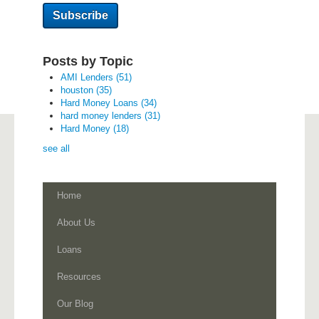
Posts by Topic
AMI Lenders
(51)
houston
(35)
Hard Money Loans
(34)
hard money lenders
(31)
Hard Money
(18)
see all
Home
About Us
Loans
Resources
Our Blog